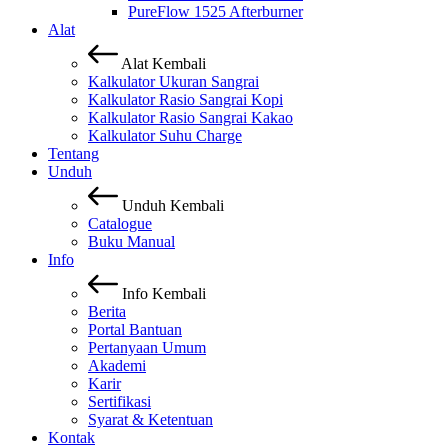
PureFlow 1525 Afterburner
Alat
Alat
Kembali
Kalkulator Ukuran Sangrai
Kalkulator Rasio Sangrai Kopi
Kalkulator Rasio Sangrai Kakao
Kalkulator Suhu Charge
Tentang
Unduh
Unduh
Kembali
Catalogue
Buku Manual
Info
Info
Kembali
Berita
Portal Bantuan
Pertanyaan Umum
Akademi
Karir
Sertifikasi
Syarat & Ketentuan
Kontak